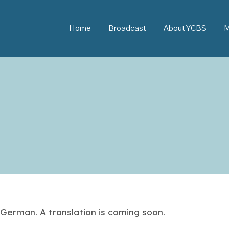
Home
Broadcast
About YCBS
M
n German. A translation is coming soon.