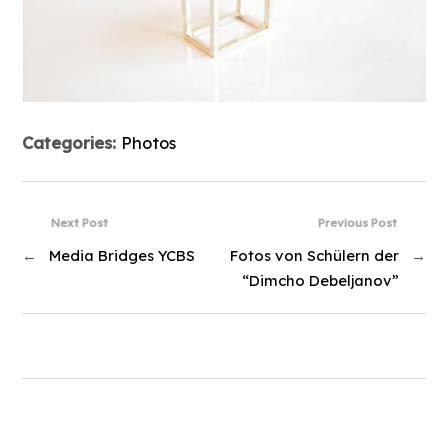
Categories:
Photos
Next Post
Previous Post
←
Media Bridges YCBS
Fotos von Schülern der
→
“Dimcho Debeljanov”