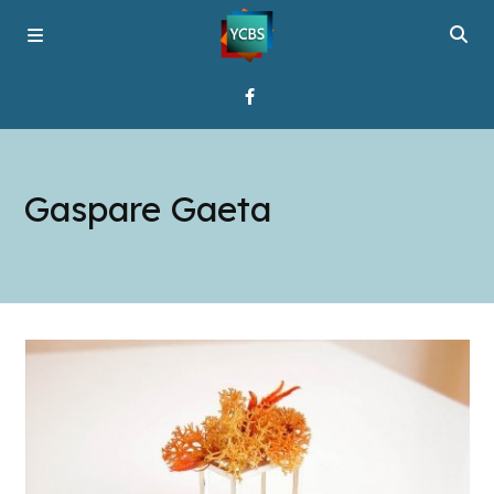
Home
Gaspare Gaeta
Broadcast
About YCBS
Media Bridges