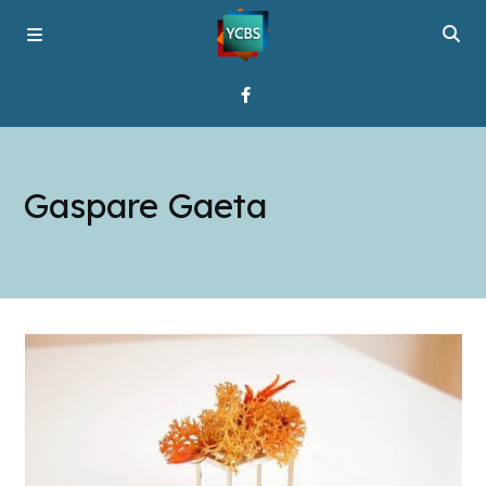
Startseite
Gaspare Gaeta
Programme
Über YCBS
Media Bridges