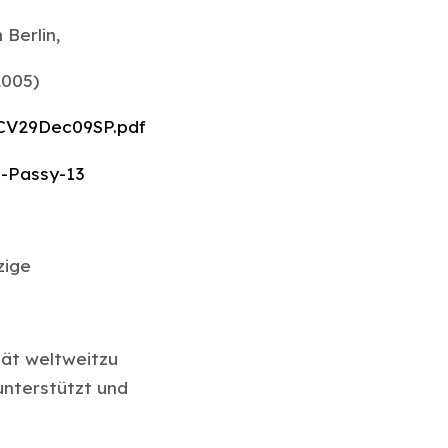
 Berlin,
2005)
-CV29Dec09SP.pdf
-Passy-13
zige
ität weltweitzu
unterstützt und