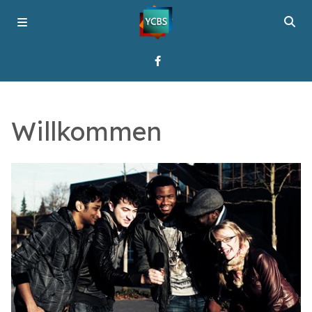
Startseite
Willkommen
Programme
Über YCBS
Media Bridges