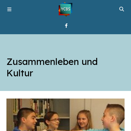
Startseite
Zusammenleben und
Programme
Kultur
Über YCBS
Media Bridges