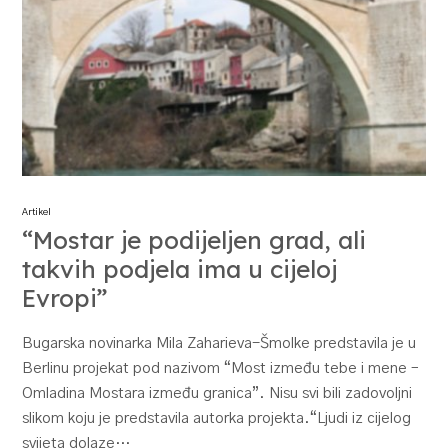
Artikel
“Mostar je podijeljen grad, ali
takvih podjela ima u cijeloj
Evropi”
Bugarska novinarka Mila Zaharieva-Šmolke predstavila je u
Berlinu projekat pod nazivom “Most između tebe i mene –
Omladina Mostara između granica”. Nisu svi bili zadovoljni
slikom koju je predstavila autorka projekta.“Ljudi iz cijelog
svijeta dolaze…