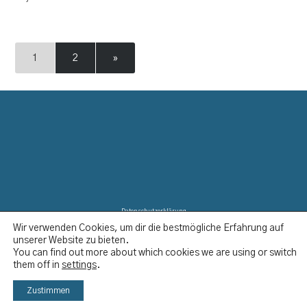
1
2
»
Datenschutzerklärung
Wir verwenden Cookies, um dir die bestmögliche Erfahrung auf
Disclaimer
unserer Website zu bieten.
Impressum
You can find out more about which cookies we are using or switch
Kontakt
them off in
settings
.
YCBS © 2023
Zustimmen