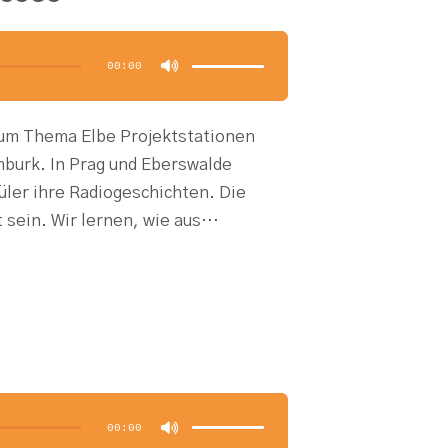
Pfeiltasten
Hoch/Runter
benutzen,
00:00
um
die
Lautstärke
zu
regeln.
zum Thema Elbe Projektstationen
burk. In Prag und Eberswalde
üler ihre Radiogeschichten. Die
t sein. Wir lernen, wie aus…
Pfeiltasten
Hoch/Runter
benutzen,
00:00
um
die