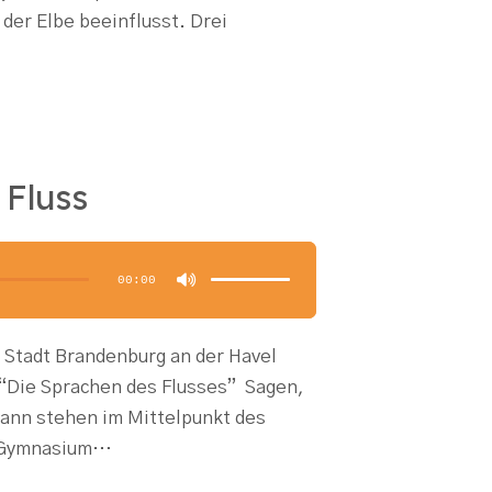
der Elbe beeinflusst. Drei
Fluss
Pfeiltasten
Hoch/Runter
benutzen,
00:00
um
die
Lautstärke
zu
regeln.
 Stadt Brandenburg an der Havel
“Die Sprachen des Flusses” Sagen,
mann stehen im Mittelpunkt des
t-Gymnasium…