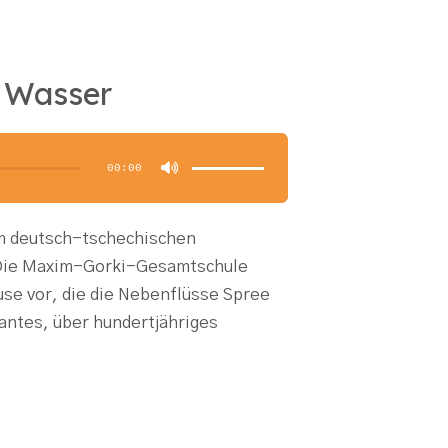
 Wasser
Pfeiltasten
Hoch/Runter
benutzen,
00:00
um
die
Lautstärke
zu
regeln.
m deutsch-tschechischen
 Die Maxim-Gorki-Gesamtschule
se vor, die die Nebenflüsse Spree
santes, über hundertjähriges