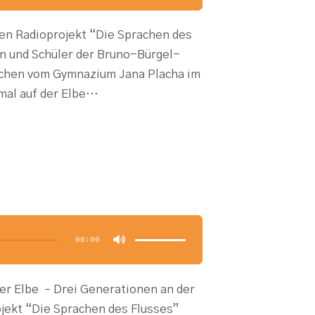
Lautstärke
zu
regeln.
en Radioprojekt “Die Sprachen des
en und Schüler der Bruno-Bürgel-
chen vom Gymnazium Jana Placha im
mal auf der Elbe…
Pfeiltasten
Hoch/Runter
benutzen,
00:00
um
die
Lautstärke
zu
regeln.
der Elbe – Drei Generationen an der
jekt “Die Sprachen des Flusses”