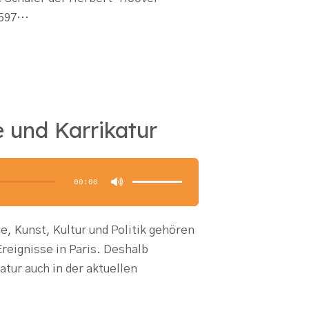
 1597…
e und Karrikatur
Pfeiltasten
Hoch/Runter
benutzen,
00:00
um
die
Lautstärke
zu
regeln.
de, Kunst, Kultur und Politik gehören
reignisse in Paris. Deshalb
atur auch in der aktuellen