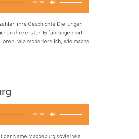
00:00
um
die
Lautstärke
zu
regeln.
zählen ihre Geschichte Die jungen
achen ihre ersten Erfahrungen mit
 Hören, wie moderiere ich, wie mache
urg
Pfeiltasten
Hoch/Runter
benutzen,
00:00
um
die
Lautstärke
zu
regeln.
t der Name Magdeburg soviel wie