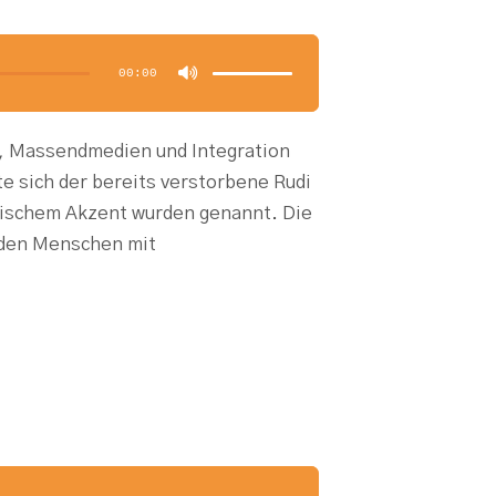
Pfeiltasten
Hoch/Runter
benutzen,
00:00
um
die
Lautstärke
zu
regeln.
, Massendmedien und Integration
e sich der bereits verstorbene Rudi
ndischem Akzent wurden genannt. Die
 den Menschen mit
Pfeiltasten
Hoch/Runter
benutzen,