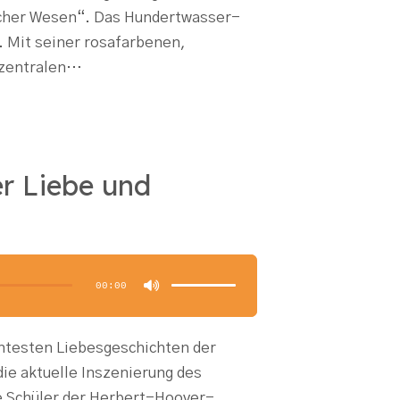
licher Wesen“. Das Hundertwasser-
. Mit seiner rosafarbenen,
 zentralen…
r Liebe und
Pfeiltasten
Hoch/Runter
benutzen,
00:00
um
die
Lautstärke
zu
regeln.
nntesten Liebesgeschichten der
die aktuelle Inszenierung des
e Schüler der Herbert-Hoover-