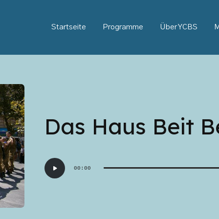
Startseite
Programme
Über YCBS
M
Das Haus Beit 
Audio-
00:00
Player