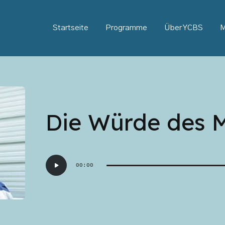
Startseite
Programme
Über YCBS
M
Die Würde des 
Audio-
00:00
Player