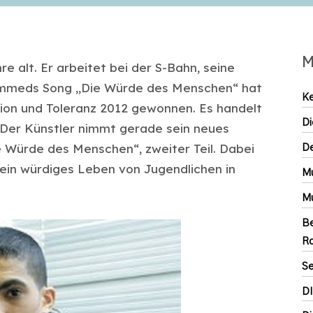
M
 alt. Er arbeitet bei der S-Bahn, seine
hammeds Song „Die Würde des Menschen“ hat
Ke
ion und Toleranz 2012 gewonnen. Es handelt
Di
. Der Künstler nimmt gerade sein neues
ie Würde des Menschen“, zweiter Teil. Dabei
De
 ein würdiges Leben von Jugendlichen in
Mu
Mu
Be
Ro
Se
D