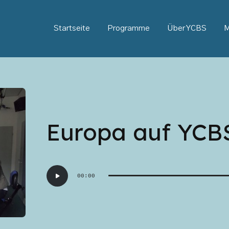
Startseite
Programme
Über YCBS
M
Europa auf YCBS,
Audio-
00:00
Player