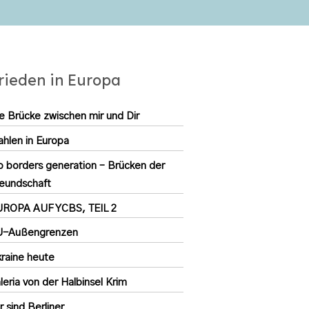
rieden in Europa
e Brücke zwischen mir und Dir
hlen in Europa
 borders generation – Brücken der
eundschaft
UROPA AUF YCBS, TEIL 2
U-Außengrenzen
raine heute
leria von der Halbinsel Krim
r sind Berliner