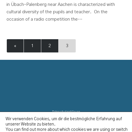
in Übach-Palenberg near Aachen is characterized with
cultural diversity of the pupils and teacher. On the
occasion of a radio competition the…
«
1
2
3
Datenschutzerklärung
Wir verwenden Cookies, um dir die bestmögliche Erfahrung auf
Disclaimer
unserer Website zu bieten.
Impressum
You can find out more about which cookies we are using or switch