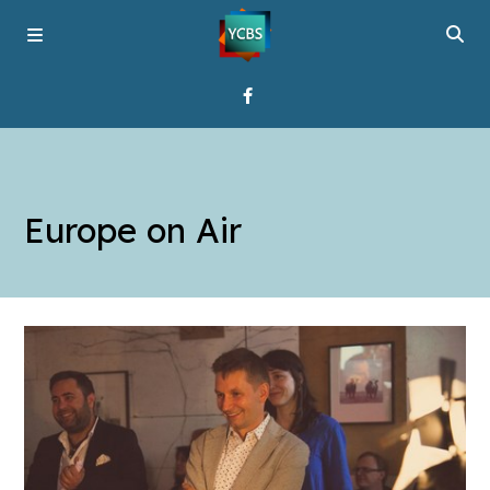
Startseite
Europe on Air
Programme
Über YCBS
Media Bridges