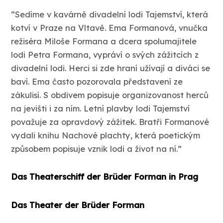
“Sedíme v kavárně divadelní lodi Tajemství, která
kotví v Praze na Vltavě. Ema Formanová, vnučka
režiséra Miloše Formana a dcera spolumajitele
lodi Petra Formana, vypráví o svých zážitcích z
divadelní lodi. Herci si zde hraní užívají a diváci se
baví. Ema často pozorovala představení ze
zákulisí. S obdivem popisuje organizovanost herců
na jevišti i za ním. Letní plavby lodi Tajemství
považuje za opravdový zážitek. Bratři Formanové
vydali knihu Nachové plachty, která poetickým
způsobem popisuje vznik lodi a život na ní.”
Das Theaterschiff der Brüder Forman in Prag
Das Theater der Brüder Forman