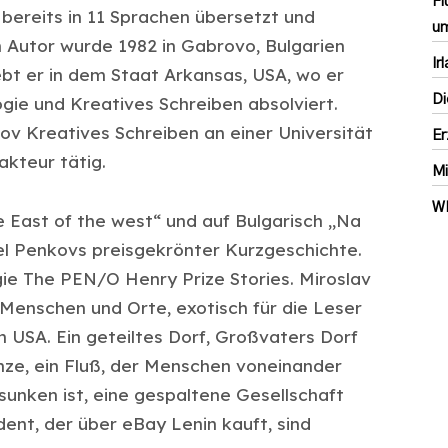
Fl
bereits in 11 Sprachen übersetzt und
um
in Autor wurde 1982 in Gabrovo, Bulgarien
Ir
ebt er in dem Staat Arkansas, USA, wo er
Di
gie und Kreatives Schreiben absolviert.
ov Kreatives Schreiben an einer Universität
Er
akteur tätig.
Mi
W
e East of the west“ und auf Bulgarisch „Na
tel Penkovs preisgekrönter Kurzgeschichte.
gie The PEN/O Henry Prize Stories. Miroslav
Menschen und Orte, exotisch für die Leser
n USA. Ein geteiltes Dorf, Großvaters Dorf
nze, ein Fluß, der Menschen voneinander
sunken ist, eine gespaltene Gesellschaft
ent, der über eBay Lenin kauft, sind