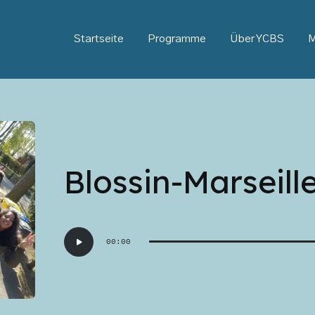
Startseite
Programme
Über YCBS
M
Blossin-Marseill
Audio-
00:00
Player