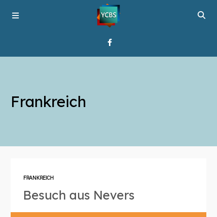
Startseite
Frankreich
Programme
Über YCBS
Media Bridges
FRANKREICH
Besuch aus Nevers