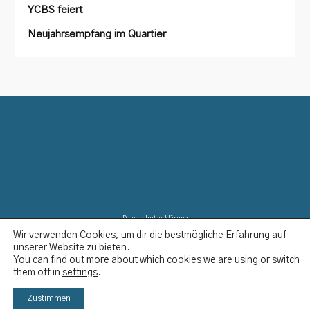
YCBS feiert
Neujahrsempfang im Quartier
Datenschutzerklärung
Wir verwenden Cookies, um dir die bestmögliche Erfahrung auf
Disclaimer
unserer Website zu bieten.
Impressum
You can find out more about which cookies we are using or switch
Kontakt
them off in
settings
.
YCBS © 2023
Zustimmen