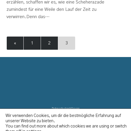
erzählen, schaffen wir es, wie eine Scheherazade
zumindest für eine Weile den Lauf der Zeit zu
verwirren.Denn das…
«
1
2
3
Datenschutzerklärung
Wir verwenden Cookies, um dir die bestmögliche Erfahrung auf
Disclaimer
unserer Website zu bieten.
Impressum
You can find out more about which cookies we are using or switch
Kontakt