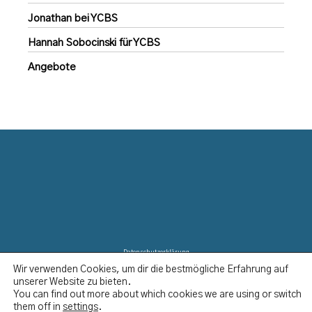
Jonathan bei YCBS
Hannah Sobocinski für YCBS
Angebote
Datenschutzerklärung
Wir verwenden Cookies, um dir die bestmögliche Erfahrung auf
Disclaimer
unserer Website zu bieten.
Impressum
You can find out more about which cookies we are using or switch
Kontakt
them off in
settings
.