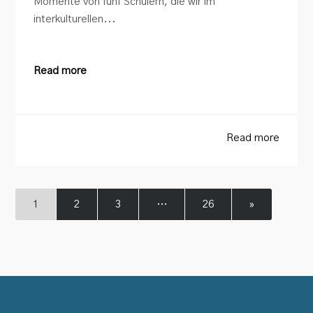
Momente von fünf Schülern, die wir im
interkulturellen...
Read more
Read more
1
2
3
…
26
»