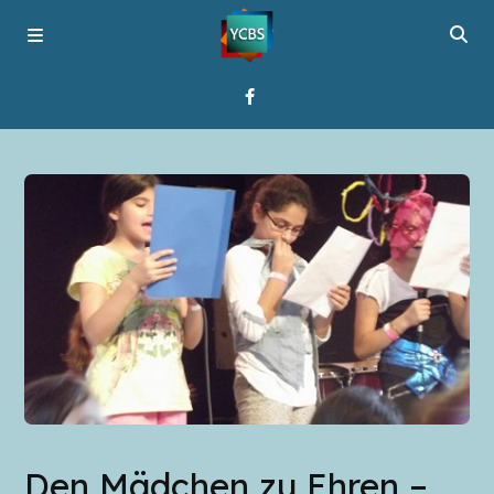
Startseite
Programme
Über YCBS
Media Bridges
Den Mädchen zu Ehren –