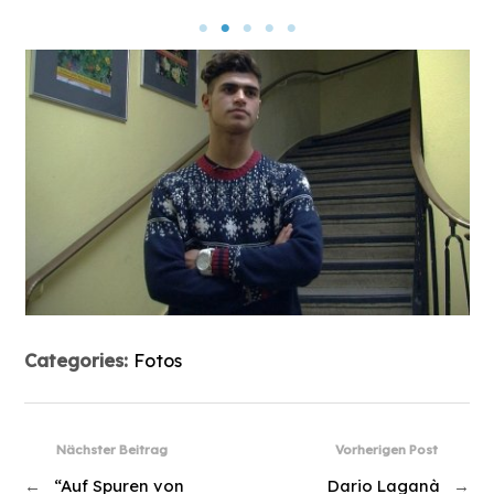
Categories:
Fotos
Nächster Beitrag
Vorherigen Post
←
“Auf Spuren von
Dario Laganà
→