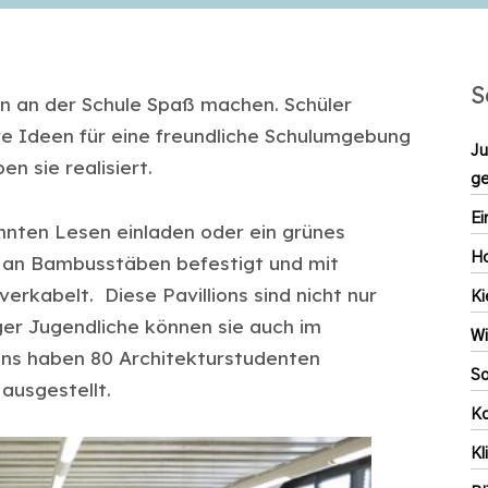
S
ten an der Schule Spaß machen. Schüler
re Ideen für eine freundliche Schulumgebung
Ju
n sie realisiert.
ge
Ei
nnten Lesen einladen oder ein grünes
Ho
 an Bambusstäben befestigt und mit
rkabelt. Diese Pavillions sind nicht nur
Ki
r Jugendliche können sie auch im
Wi
ions haben 80 Architekturstudenten
S
ausgestellt.
Ko
K