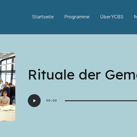
Startseite
Programme
Über YCBS
M
Rituale der Gem
Audio-
00:00
Player