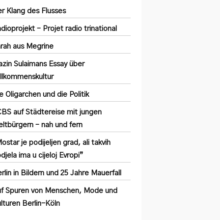
r Klang des Flusses
dioprojekt – Projet radio trinational
rah aus Megrine
zin Sulaimans Essay über
llkommenskultur
e Oligarchen und die Politik
BS auf Städtereise mit jungen
ltbürgern – nah und fern
ostar je podijeljen grad, ali takvih
djela ima u cijeloj Evropi”
rlin in Bildern und 25 Jahre Mauerfall
f Spuren von Menschen, Mode und
lturen Berlin-Köln