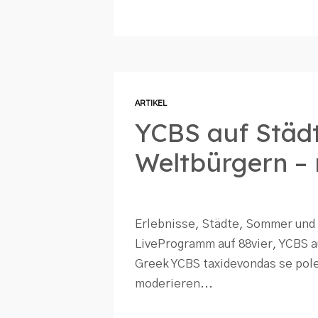
ARTIKEL
YCBS auf Städt
Weltbürgern – 
Erlebnisse, Städte, Sommer und 
LiveProgramm auf 88vier, YCBS au
Greek YCBS taxidevondas se polei
moderieren...