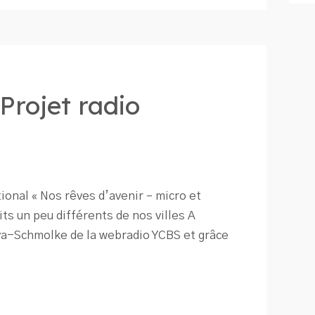
Projet radio
tional « Nos rêves d’avenir – micro et
ts un peu différents de nos villes A
eva-Schmolke de la webradio YCBS et grâce