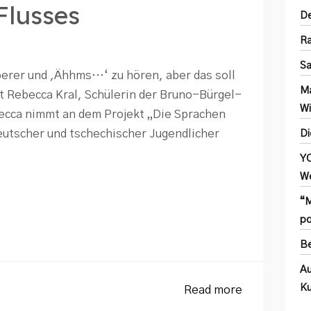
Flusses
De
Ra
Sa
erer und ,Ähhms…‘ zu hören, aber das soll
Ma
nt Rebecca Kral, Schülerin der Bruno-Bürgel-
Wi
cca nimmt an dem Projekt „Die Sprachen
deutscher und tschechischer Jugendlicher
Di
YC
We
“M
po
Be
Au
Ku
Read more