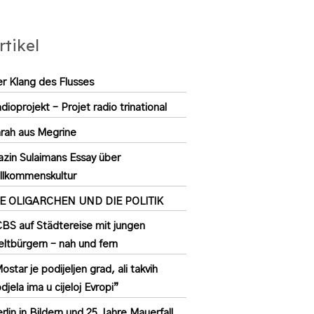
rtikel
r Klang des Flusses
dioprojekt – Projet radio trinational
rah aus Megrine
zin Sulaimans Essay über
llkommenskultur
IE OLIGARCHEN UND DIE POLITIK
BS auf Städtereise mit jungen
ltbürgern – nah und fern
ostar je podijeljen grad, ali takvih
djela ima u cijeloj Evropi”
rlin in Bildern und 25 Jahre Mauerfall