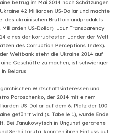
raine betrug im Mai 2014 nach Schätzungen
Ukraine 42 Milliarden US-Dollar und machte
el des ukrainischen Bruttoinlandprodukts
 Milliarden US-Dollar). Laut Transparency
014 eines der korruptesten Länder der Welt
lätzen des Corruption Perceptions Index).
der Weltbank steht die Ukraine 2014 auf
kraine Geschäfte zu machen, ist schwieriger
 in Belarus.
ligarchischen Wirtschaftsinteressen und
 Petro Poroschenko, der 2014 mit einem
liarden US-Dollar auf dem 6. Platz der 100
ine geführt wird (s. Tabelle 1), wurde Ende
t. Bei Janukowytsch in Ungunst geratene
nd Serhij Taruta, konnten ihren Einfluss auf