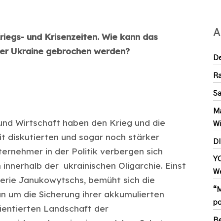
A
Kriegs- und Krisenzeiten. Wie kann das
 der Ukraine gebrochen werden?
De
Ra
Sa
Ma
 und Wirtschaft haben den Krieg und die
Wi
it diskutierten und sogar noch stärker
D
rnehmer in der Politik verbergen sich
YC
innerhalb der ukrainischen Oligarchie. Einst
We
erie Janukowytschs, bemüht sich die
“M
un um die Sicherung ihrer akkumulierten
po
entierten Landschaft der
Be