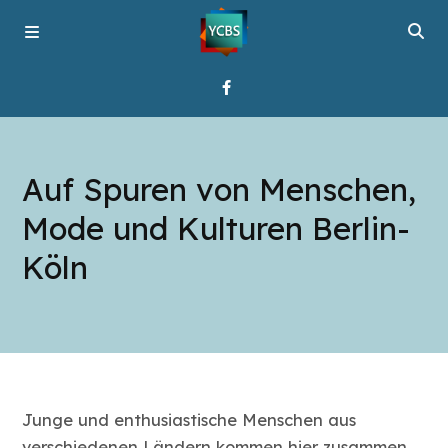
Startseite
Auf Spuren von Menschen,
Programme
Mode und Kulturen Berlin-
Köln
Über YCBS
Media Bridges
Junge und enthusiastische Menschen aus
verschiedenen Ländern kommen hier zusammen,