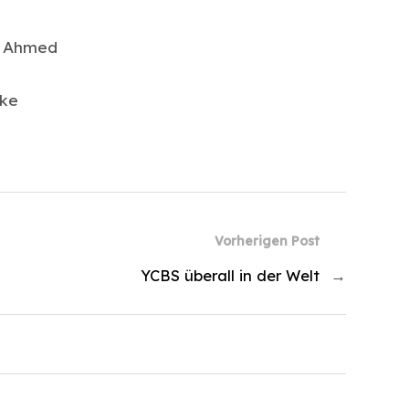
d Ahmed
lke
Vorherigen Post
YCBS überall in der Welt
→