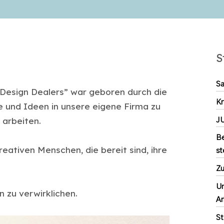
S
Sa
 “Design Dealers” war geboren durch die
Kr
e und Ideen in unsere eigene Firma zu
u arbeiten.
J
Be
reativen Menschen, die bereit sind, ihre
st
Zu
Un
 zu verwirklichen.
Ar
St