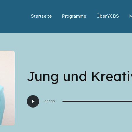
Startseite
Programme
Über YCBS
M
Jung und Kreati
Audio-
00:00
Player