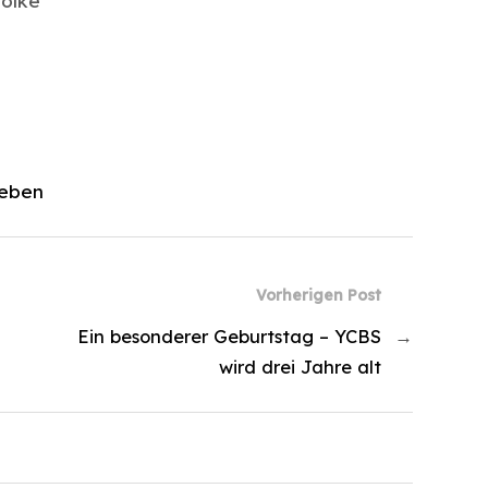
olke
leben
Vorherigen Post
Ein besonderer Geburtstag – YCBS
→
wird drei Jahre alt