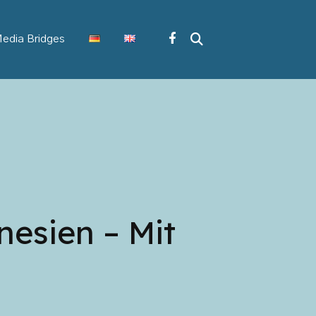
edia Bridges
nesien – Mit
Pfeiltasten