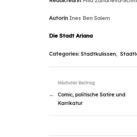
Redakteurin
Mila Zaharieva-Schm
Autorin
Ines Ben Salem
Die Stadt Ariana
Categories:
Stadtkulissen
,
Stadt
Nächster Beitrag
←
Comic, politische Satire und
Karrikatur