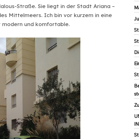
lous-Straße. Sie liegt in der Stadt Ariana –
Ma
es Mittelmeers. Ich bin vor kurzem in eine
Ju
t modern und komfortable.
St
St
Di
Ei
St
Be
st
Zu
U
I
St