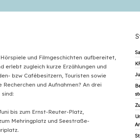
S
Sa
 Hörspiele und Filmgeschichten aufbereitet,
K
d erlebt zugleich kurze Erzählungen und
en- bzw Cafébesitzern, Touristen sowie
Ju
e Recherchen und Aufnahmen? An drei
Be
 sind:
st
Zu
uni bis zum Ernst-Reuter-Platz,
Un
 zum Mehringplatz und Seestraße-
Ar
iplatz.
St