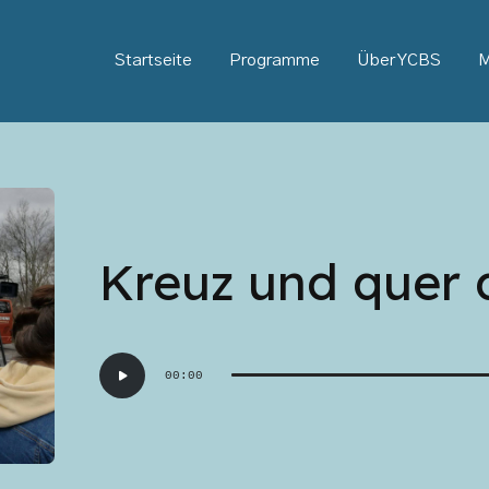
Startseite
Programme
Über YCBS
M
Kreuz und quer 
Audio-
00:00
Player