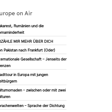
urope on Air
karest, Rumänien und die
omaminderheit
RZÄHLE MIR MEHR ÜBER DICH
n Pakistan nach Frankfurt (Oder)
ternationale Gesellschaft – Jenseits der
renzen
adttour in Europa mit jungen
ltbürgern
lturnomaden – zwischen oder mit zwei
lturen
rachenwelten – Sprache der Dichtung