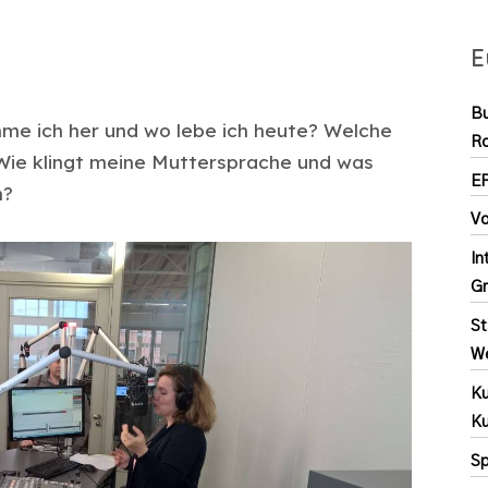
E
Bu
me ich her und wo lebe ich heute? Welche
R
Wie klingt meine Muttersprache und was
E
n?
Vo
In
G
St
We
Ku
Ku
Sp