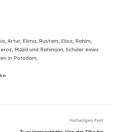
a, Artur, Elima, Rustam, Elisa, Rahim,
 Feroz, Majid und Rahimjan, Schüler eines
len in Potsdam.
lke
Vorherigen Post
Zwei Hansestädte. Von der Elbe bis
→