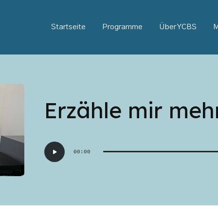
Startseite
Programme
Über YCBS
M
Erzähle mir meh
Audio-
00:00
Player