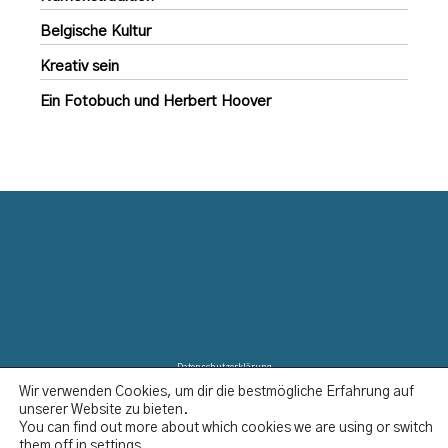
Belgische Kultur
Kreativ sein
Ein Fotobuch und Herbert Hoover
Datenschutzerklärung
Wir verwenden Cookies, um dir die bestmögliche Erfahrung auf
Disclaimer
unserer Website zu bieten.
Impressum
You can find out more about which cookies we are using or switch
Kontakt
them off in
settings
.