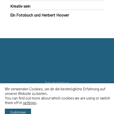
Kreativ sein
Ein Fotobuch und Herbert Hoover
Datenschutzerklärung
Wir verwenden Cookies, um dir die bestmögliche Erfahrung auf
Disclaimer
unserer Website zu bieten.
Impressum
You can find out more about which cookies we are using or switch
Kontakt
them off in
settings
.
YCBS © 2023
Zustimmen