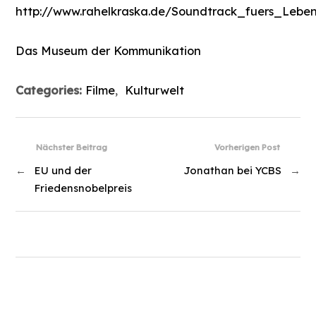
http://www.rahelkraska.de/Soundtrack_fuers_Leben
Das Museum der Kommunikation
Categories:
Filme
,
Kulturwelt
Nächster Beitrag
Vorherigen Post
←
EU und der
Jonathan bei YCBS
→
Friedensnobelpreis