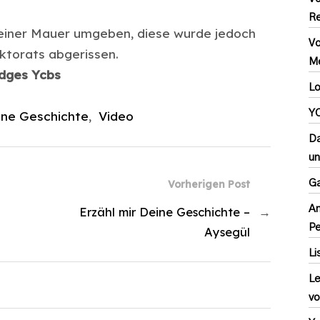
Re
 einer Mauer umgeben, diese wurde jedoch
Vo
ktorats abgerissen.
Me
idges Ycbs
Lo
YC
eine Geschichte
,
Video
Da
un
Ga
Vorherigen Post
An
Erzähl mir Deine Geschichte –
→
P
Aysegül
Li
Le
vo