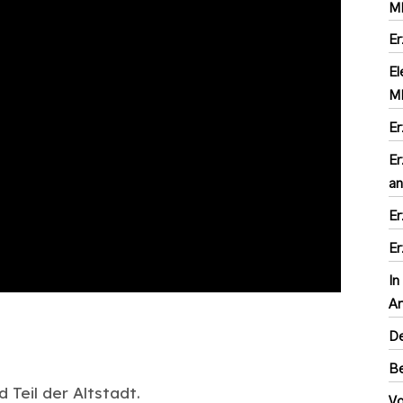
M
Er
El
MI
Er
Er
an
Er
Er
In
Ar
D
Be
Teil der Altstadt.
Vo