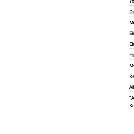
Yo
Da
Mi
Ei
Ei
Ha
My
Ke
Al
“A
Ku