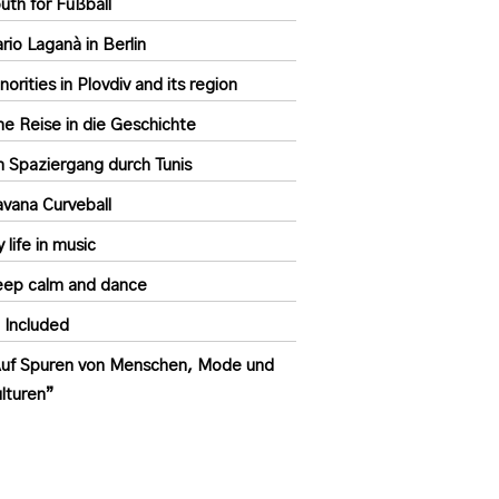
uth for Fußball
rio Laganà in Berlin
norities in Plovdiv and its region
ne Reise in die Geschichte
n Spaziergang durch Tunis
vana Curveball
 life in music
ep calm and dance
l Included
uf Spuren von Menschen, Mode und
lturen”