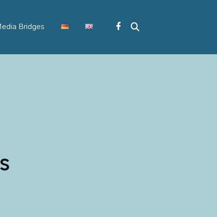
edia Bridges
s