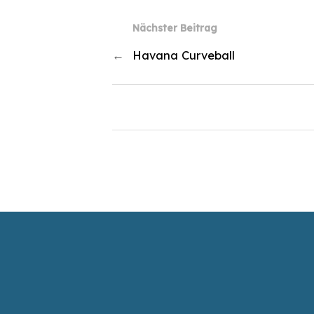
Nächster Beitrag
←
Havana Curveball