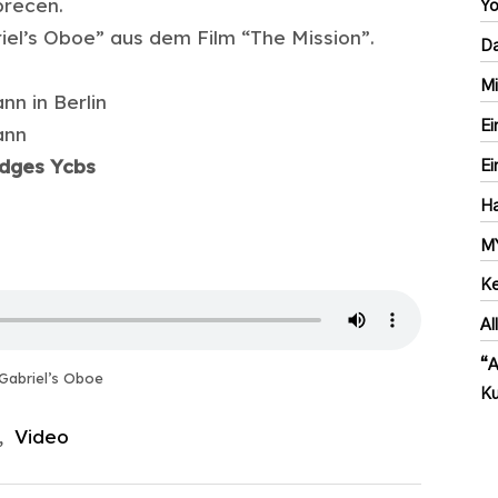
brecen.
Yo
riel’s Oboe” aus dem Film “The Mission”.
Da
Mi
n in Berlin
Ei
ann
idges Ycbs
Ei
Ha
M
Ke
Al
“A
Gabriel’s Oboe
Ku
,
Video