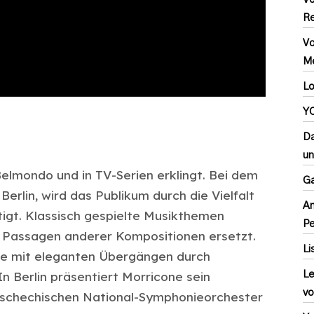
Re
Vo
Me
Lo
YC
Da
un
Belmondo und in TV-Serien erklingt. Bei dem
Ga
erlin, wird das Publikum durch die Vielfalt
An
igt. Klassisch gespielte Musikthemen
P
e Passagen anderer Kompositionen ersetzt.
Li
ne mit eleganten Übergängen durch
n Berlin präsentiert Morricone sein
Le
vo
schechischen National-Symphonieorchester