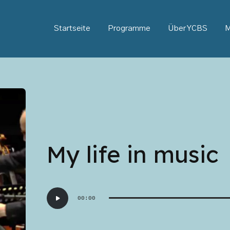
Startseite
Programme
Über YCBS
M
My life in music
Audio-
00:00
Player