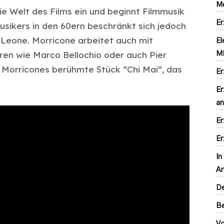
Me
die Welt des Films ein und beginnt Filmmusik
Er
usikers in den 60ern beschränkt sich jedoch
o Leone. Morricone arbeitet auch mit
El
ren wie Marco Bellochio oder auch Pier
MI
o Morricones berühmte Stück “Chi Mai”, das
Er
Er
an
Er
Er
In
Ar
D
Be
Vo