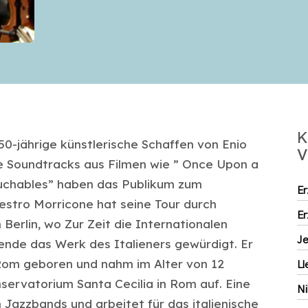
K
50-jährige künstlerische Schaffen von Enio
V
e Soundtracks aus Filmen wie ” Once Upon a
uchables” haben das Publikum zum
Er
aestro Morricone hat seine Tour durch
Er
Berlin, wo Zur Zeit die Internationalen
J
sende das Werk des Italieners gewürdigt. Er
Rom geboren und nahm im Alter von 12
Ll
ervatorium Santa Cecilia in Rom auf. Eine
Ni
n Jazzbands und arbeitet für das italienische