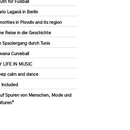
uth for Fußball
rio Laganà in Berlin
norities in Plovdiv and its region
ne Reise in die Geschichte
n Spaziergang durch Tunis
vana Curveball
Y LIFE IN MUSIC
ep calm and dance
l Included
uf Spuren von Menschen, Mode und
lturen”